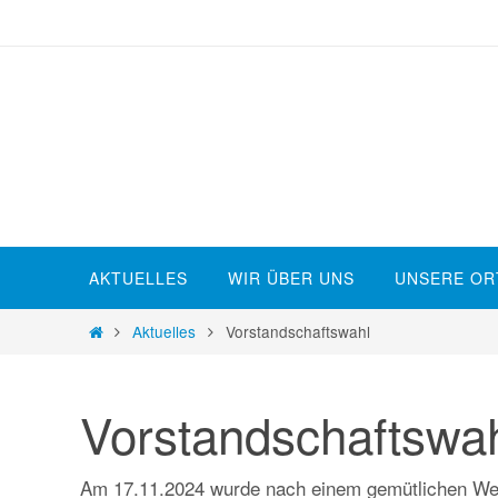
Zum
Inhalt
springen
Zum
AKTUELLES
WIR ÜBER UNS
UNSERE OR
Inhalt
springen
Start
Aktuelles
Vorstandschaftswahl
Vorstandschaftswa
Am 17.11.2024 wurde nach einem gemütlichen Wei