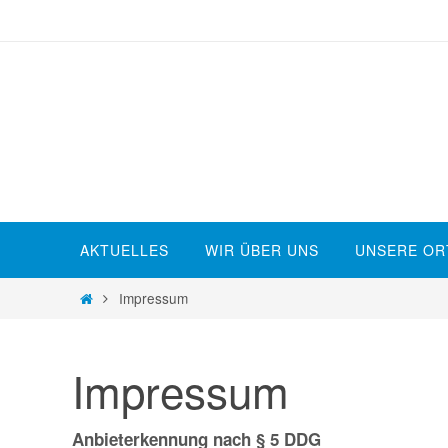
Zum
Inhalt
springen
Zum
AKTUELLES
WIR ÜBER UNS
UNSERE OR
Inhalt
springen
Start
Impressum
Impressum
Anbieterkennung nach § 5 DDG