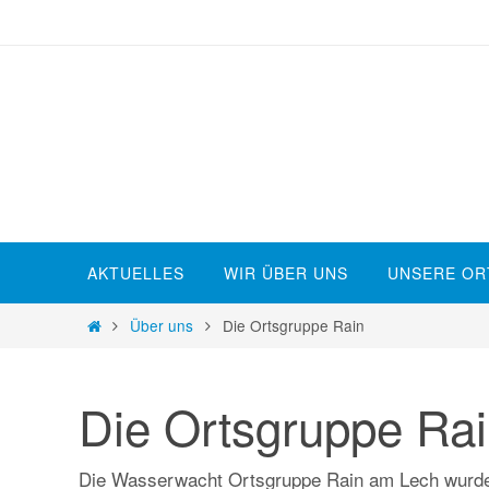
Zum
Inhalt
springen
Zum
AKTUELLES
WIR ÜBER UNS
UNSERE OR
Inhalt
springen
Start
Über uns
Die Ortsgruppe Rain
Die Ortsgruppe Ra
Die Wasserwacht Ortsgruppe Rain am Lech wurde i